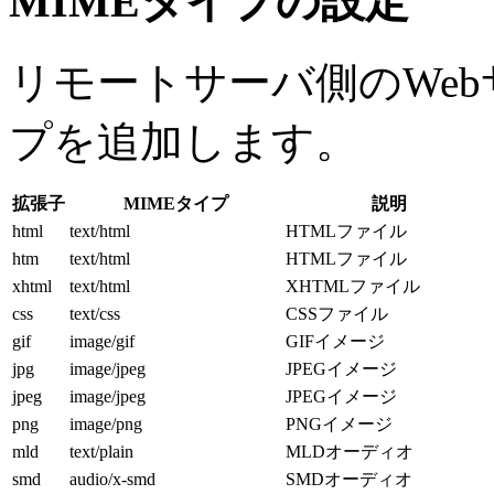
MIMEタイプの設定
リモートサーバ側のWeb
プを追加します。
拡張子
MIMEタイプ
説明
html
text/html
HTMLファイル
htm
text/html
HTMLファイル
xhtml
text/html
XHTMLファイル
css
text/css
CSSファイル
gif
image/gif
GIFイメージ
jpg
image/jpeg
JPEGイメージ
jpeg
image/jpeg
JPEGイメージ
png
image/png
PNGイメージ
mld
text/plain
MLDオーディオ
smd
audio/x-smd
SMDオーディオ