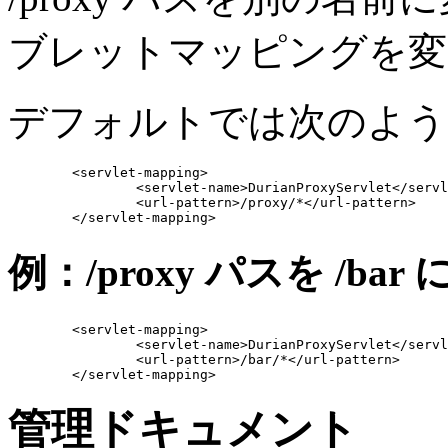
ブレットマッピングを変
デフォルトでは次のよう
	<servlet-mapping>

		<servlet-name>DurianProxyServlet</servlet-name>

		<url-pattern>/proxy/*</url-pattern>

例：/proxy パスを /ba
	<servlet-mapping>

		<servlet-name>DurianProxyServlet</servlet-name>

		<url-pattern>/bar/*</url-pattern>

管理ドキュメント