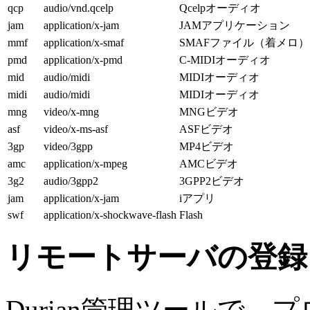
qcp
audio/vnd.qcelp
Qcelpオーディオ
jam
application/x-jam
JAMアプリケーション
mmf
application/x-smaf
SMAFファイル（着メロ）
pmd
application/x-pmd
C-MIDIオーディオ
mid
audio/midi
MIDIオーディオ
midi
audio/midi
MIDIオーディオ
mng
video/x-mng
MNGビデオ
asf
video/x-ms-asf
ASFビデオ
3gp
video/3gpp
MP4ビデオ
amc
application/x-mpeg
AMCビデオ
3g2
audio/3gpp2
3GPP2ビデオ
jam
application/x-jam
iアプリ
swf
application/x-shockwave-flash
Flash
リモートサーバの登録
Durian管理ツールで