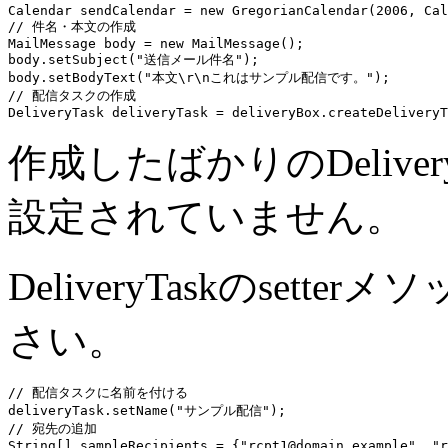
Calendar sendCalendar = new GregorianCalendar(2006, Cal
// 件名・本文の作成

MailMessage body = new MailMessage();

body.setSubject("送信メール件名");

body.setBodyText("本文\r\nこれはサンプル配信です。");

// 配信タスクの作成

作成したばかりのDelive
設定されていません。
DeliveryTaskのset
さい。
// 配信タスクに名前を付ける

deliveryTask.setName("サンプル配信");

// 宛先の追加

String[] sampleRecipients = {"rcpt1@domain.example", "r