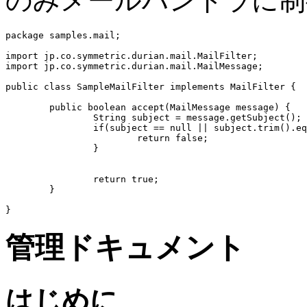
のみメールハンドラに制
package samples.mail;

import jp.co.symmetric.durian.mail.MailFilter;

import jp.co.symmetric.durian.mail.MailMessage;

public class SampleMailFilter implements MailFilter {

	public boolean accept(MailMessage message) {

		String subject = message.getSubject();

		if(subject == null || subject.trim().equals("")) {

			return false;

		}

		return true;

	}

管理ドキュメント
はじめに