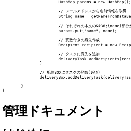
			HashMap params = new HashMap();

			// メールアドレスから名前情報を取得

			String name = getNameFromDataBase(sampleRecipients[i]); /* 実装は省略します */

			// それぞれの本文の&#36;{name}部分が、ここでセットした値に置き換わります

			params.put("name", name);

			// 変数付きの宛先作成

			Recipient recipient = new Recipient(sampleRecipients[i], params);

			// タスクに宛先を追加

			deliveryTask.addRecipients(recipient);

		}

		// 配信BOXにタスクの登録(必須)

		deliveryBox.addDeliveryTask(deliveryTask);

	}

}

管理ドキュメント