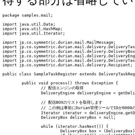
package samples.mail;

import java.util.Date;

import java.util.HashMap;

import java.util.Iterator;

import jp.co.symmetric.durian.mail.MailMessage;

import jp.co.symmetric.durian.mail.delivery.DeliveryTas
import jp.co.symmetric.durian.mail.delivery.DeliveryBox
import jp.co.symmetric.durian.mail.delivery.DeliveryEng
import jp.co.symmetric.durian.mail.delivery.DeliveryTas
import jp.co.symmetric.durian.mail.delivery.Recipient;

public class SampleTaskRegister extends DeliveryTaskReg
	public void process() throws Exception {

		// 配信エンジンの取得

		DeliveryEngine deliveryEngine = getDeliveryEngine();

		// 配信BOXのリストを取得します

		// この例は事前にDurian管理ツールでIDが0000の配信BOXを作成してあることが前提です

		Iterator iterator = deliveryEngine.getDeliveryBoxes();

		DeliveryBox deliveryBox = null;

		while (iterator.hasNext()) {

			DeliveryBox box = (DeliveryBox) iterator.next();
