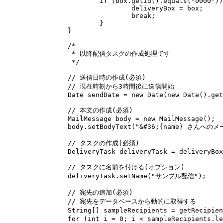
			if (box.getId().equals("0000")) {

				deliveryBox = box;

				break;

			}

		}

		/*

		 * 以降配信タスクの作成処理です

		 */

		// 送信日時の作成(必須)

		// 現在時刻から3時間後に送信開始

		Date sendDate = new Date(new Date().getTime() + (1000 * 60 * 60 * 3));

		// 本文の作成(必須)

		MailMessage body = new MailMessage();

		body.setBodyText("&#36;{name} さんへのメールです。");

		// タスクの作成(必須)

		DeliveryTask deliveryTask = deliveryBox.createDeliveryTask(sendDate, body);

		// タスクに名前を付ける(オプション)

		deliveryTask.setName("サンプル配信");

		// 宛先の追加(必須)

		// 宛先をデータベースから動的に取得する

		String[] sampleRecipients = getRecipientsFromDatabase();/* 実装は省略します */

		for (int i = 0; i < sampleRecipients.length; i++) {
